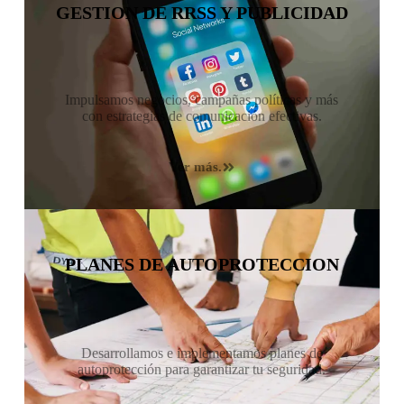
GESTION DE RRSS Y PUBLICIDAD
Impulsamos negocios, campañas políticas y más
con estrategias de comunicación efectivas.
Ver más.
PLANES DE AUTOPROTECCION
Desarrollamos e implementamos planes de
autoprotección para garantizar tu seguridad.