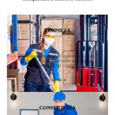
LIMPIEZA
Mantenemos tus espacios impecables, creando
entornos limpios y saludables que reflejan
profesionalidad y cuidado.
Ver más.
CONSERJERÍA