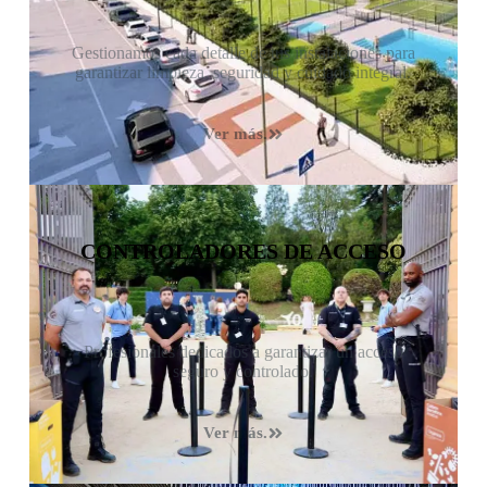
Gestionamos cada detalle de tus instalaciones para
garantizar limpieza, seguridad y cuidado integral.
Ver más.
CONTROLADORES DE ACCESO
Profesionales dedicados a garantizar un acceso
seguro y controlado.
Ver más.