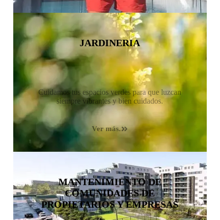
JARDINERIA
Cuidamos tus espacios verdes para que luzcan
siempre vibrantes y bien cuidados.
Ver más.
MANTENIMIENTO DE
COMUNIDADES DE
PROPIETARIOS Y EMPRESAS